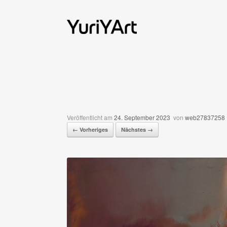
Zum
Inhalt
springen
2014-9
Veröffentlicht am
24. September 2023
von
web27837258
← Vorheriges
Nächstes →