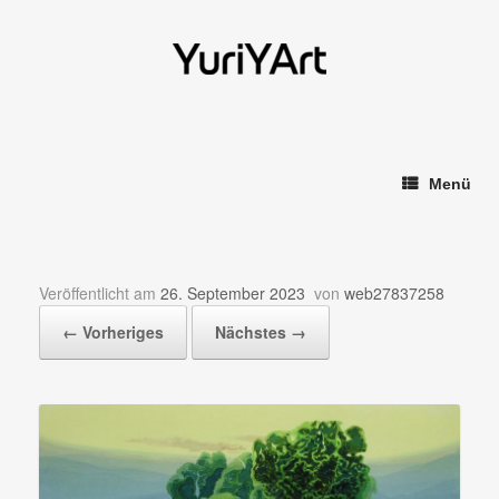
Zum
Inhalt
springen
Menü
Digital StillCamera
Veröffentlicht am
26. September 2023
von
web27837258
← Vorheriges
Nächstes →