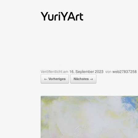
Zum
Inhalt
springen
fB-2023a
Veröffentlicht am
16. September 2023
von
web27837258
← Vorheriges
Nächstes →