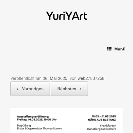
Zum
Inhalt
springen
Menü
Fz-12a
Veröffentlicht am
26. Mai 2025
von
web27837258
← Vorheriges
Nächstes →